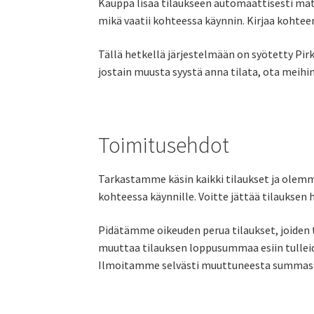
Kauppa lisää tilaukseen automaattisesti matk
mikä vaatii kohteessa käynnin. Kirjaa kohtee
Tällä hetkellä järjestelmään on syötetty Pirk
jostain muusta syystä anna tilata, ota meihin
Toimitusehdot
Tarkastamme käsin kaikki tilaukset ja ole
kohteessa käynnille. Voitte jättää tilauksen
Pidätämme oikeuden perua tilaukset, joiden 
muuttaa tilauksen loppusummaa esiin tulleid
Ilmoitamme selvästi muuttuneesta summasta, 