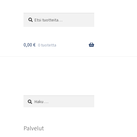
Etsi:
Haku
0,00
€
0 tuotetta
Haku:
Palvelut