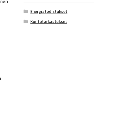
inen
Energiatodistukset
Kuntotarkastukset
n