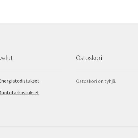
velut
Ostoskori
Energiatodistukset
Ostoskori on tyhjä.
Kuntotarkastukset