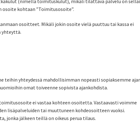
akulut (nimellä toimituskulut), mikäli tilattava palvelu on sella
n osoite kohtaan ”Toimitusosoite”.
anmaan osoitteet. Mikäli jokin osoite vielä puuttuu tai kassa ei
 yhteyttä.
mme teihin yhteydessä mahdollisimman nopeasti sopiaksemme aja
 huomioihin omat toiveenne sopivista ajankohdista.
toimitusosoite ei vastaa kohteen osoitetta. Vastaavasti voimme
en lisäpalveluiden tai muuttuneen kohdeosoitteen vuoksi.
jonka jälkeen teillä on oikeus perua tilaus.