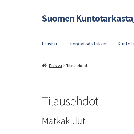
Suomen Kuntotarkasta
Siirry
Siirry
navigointiin
sisältöön
Etusivu
Energiatodistukset
Kuntota
Etusivu
Tilausehdot
Tilausehdot
Matkakulut