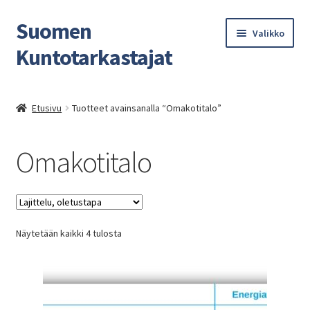
Suomen
Siirry
Siirry
Valikko
navigointiin
sisältöön
Kuntotarkastajat
Etusivu
Etusivu
Tuotteet avainsanalla “Omakotitalo”
Energiatodistukset
Omakotitalo
Kuntotarkastukset
Blogi
Näytetään kaikki 4 tulosta
Kassa
Yhteydenotto