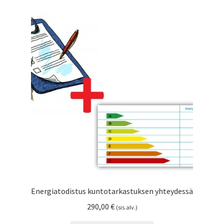
muunnelma.
Voit
tehdä
valinnat
tuotteen
sivulla.
Energiatodistus kuntotarkastuksen yhteydessä
290,00
€
(sis.alv.)