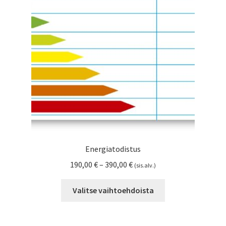
Energiatodistus
Hintaluokka:
190,00
€
–
390,00
€
(sis.alv.)
190,00 €
Tällä
-
Valitse vaihtoehdoista
tuotteella
390,00 €
on
useampi